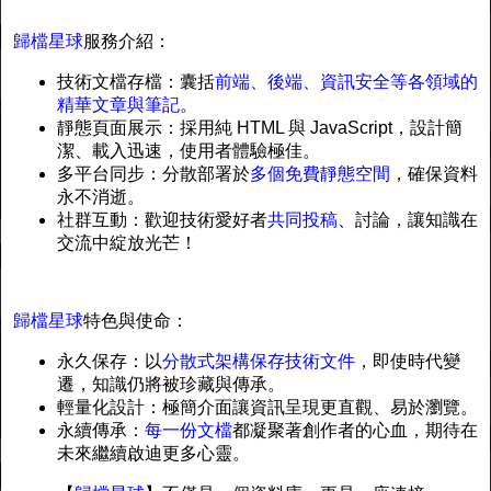
歸檔星球
服務介紹：
技術文檔存檔：囊括
前端、後端、資訊安全等各領域的
精華文章與筆記
。
靜態頁面展示：採用純 HTML 與 JavaScript，設計簡
潔、載入迅速，使用者體驗極佳。
多平台同步：分散部署於
多個免費靜態空間
，確保資料
永不消逝。
社群互動：歡迎技術愛好者
共同投稿
、討論，讓知識在
交流中綻放光芒！
歸檔星球
特色與使命：
永久保存：以
分散式架構保存技術文件
，即使時代變
遷，知識仍將被珍藏與傳承。
輕量化設計：極簡介面讓資訊呈現更直觀、易於瀏覽。
永續傳承：
每一份文檔
都凝聚著創作者的心血，期待在
未來繼續啟迪更多心靈。