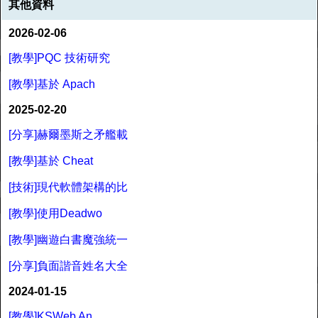
其他資料
2026-02-06
[教學]PQC 技術研究
[教學]基於 Apach
2025-02-20
[分享]赫爾墨斯之矛艦載
[教學]基於 Cheat
[技術]現代軟體架構的比
[教學]使用Deadwo
[教學]幽遊白書魔強統一
[分享]負面諧音姓名大全
2024-01-15
[教學]KSWeb An