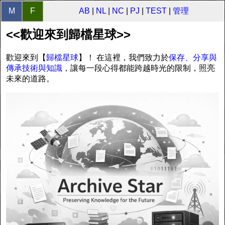
M
F
AB
|
NL
|
NC
|
PJ
|
TEST
|
管理
<<歡迎來到歸檔星球>>
歡迎來到【
歸檔星球
】！ 在這裡，我們致力於
保存、分享與
傳承技術與知識
，讓每一段心得都能跨越時光的限制，照亮
未來的道路。