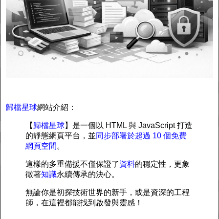
歸檔星球
網站介紹：
【
歸檔星球
】是一個以 HTML 與 JavaScript 打造
的靜態網頁平台，並
同步部署於超過 10 個免費
網頁空間
。
這樣的多重備援不僅保證了
資料
的穩定性，更象
徵著
知識
永續傳承的決心。
無論你是初探技術世界的新手，或是資深的工程
師，在這裡都能找到啟發與靈感！